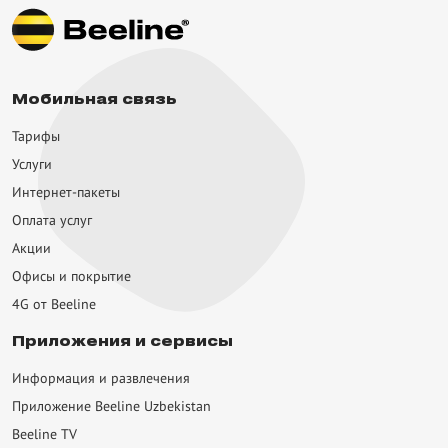
рифные планы
тернет пакеты
луги
Мобильная связь
умин
Тарифы
Услуги
вости
Интернет-пакеты
ции
Оплата услу
мощь
Акции
Офисы и покрытие
 сервисы
4G от Beeline
epul
Приложения и сервисы
eline Music & Radio
Информация и развлечения
eline Visa
Приложение Beeline Uzbekistan
Beeline TV
eline Пресса