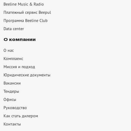
Beeline Music & Radio
декс Плюс
Платежный сервис Beepul
P
Программа Beeline Club
Data center
eGudok
eline Kiosk
О компании
О нас
ntasy Footbal
Комплаенс
ringray Music
Миссия и подход
eMarket
Юридические документы
акансии
Тендеры
Офисы
Руководство
Как стать дилером
Контакты