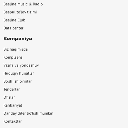
Beeline Music & Radio
декс Плюс
Beepul to’lov tizimi
P
Beeline Club
Data center
eGudok
eline Kiosk
Kompaniya
Biz haqimizda
ntasy Footbal
Komplaens
ringray Music
Vazifa va yondashuv
eMarket
Huquqiy hujjatlar
Bo’sh ish o’rinlar
Tenderlar
Ofislar
Rahbariyat
Qanday diler bo’lish mumkin
Kontaktlar