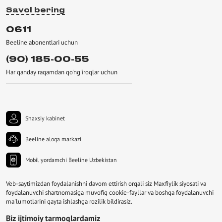
Savol bering
0611
Beeline abonentlari uchun
(90) 185-00-55
Har qanday raqamdan qo'ng'iroqlar uchun
Shaxsiy kabinet
Beeline aloqa markazi
Mobil yordamchi Beeline Uzbekistan
Veb-saytimizdan foydalanishni davom ettirish orqali siz Maxfiylik siyosati va
foydalanuvchi shartnomasiga muvofiq cookie-fayllar va boshqa foydalanuvchi
ma'lumotlarini qayta ishlashga rozilik bildirasiz.
Biz ijtimoiy tarmoqlardamiz