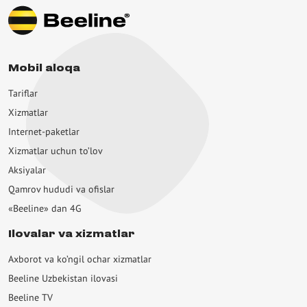
iflar
ternet-paketlar
zmatlar
Mobil aloqa
uming
Tariflar
Xizmatlar
giliklar
Internet-paketlar
siyalar
Xizmatlar uchun to’lov
rdam
Aksiyalar
Qamrov hududi va ofislar
ng xizmatlarimiz
«Beeline» dan 4G
epul
Ilovalar va xizmatlar
eline Music & Radio
Axborot va ko’ngil ochar xizmatlar
eline Visa
Beeline Uzbekistan ilovasi
Beeline TV
eline Пресса