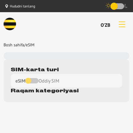
Hududni tanlang
O'ZB
dni tanlang
Bosh sahifa
/
eSIM
ududni tanlang
 menyu
SIM-karta turi
sh sahifa
eSIM
Oddiy SIM
smiylashtirish qoidalari
Raqam kategoriyasi
vol va javoblar
kazib berish shartlari
ng takliflarimiz